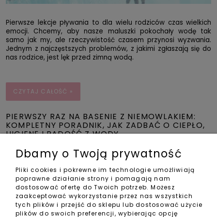
Pierwsze lekcje pływania to dla wielu rodziców czas wielkich
emocji. Chcemy, aby nasze maluszki pokochały wodę tak
samo jak my, ale rzeczywistość czasem przynosi wyzwania.
Jednym z najczęstszych problemów, z jakimi zgłaszają się do
nas rodzice, jest lęk przed zimną wodą.
CZYTAJ CAŁOŚĆ »
PIERWSZY RAZ NA BASENIE Z NIEMOWLAKIEM:
KOMPLETNY PORADNIK, JAK ZADBAĆ O CIEPŁO,
HIGIENĘ I RADOŚĆ Z WODY
Dbamy o Twoją prywatność
Pliki cookies i pokrewne im technologie umożliwiają
poprawne działanie strony i pomagają nam
dostosować ofertę do Twoich potrzeb. Możesz
zaakceptować wykorzystanie przez nas wszystkich
tych plików i przejść do sklepu lub dostosować użycie
plików do swoich preferencji, wybierając opcję