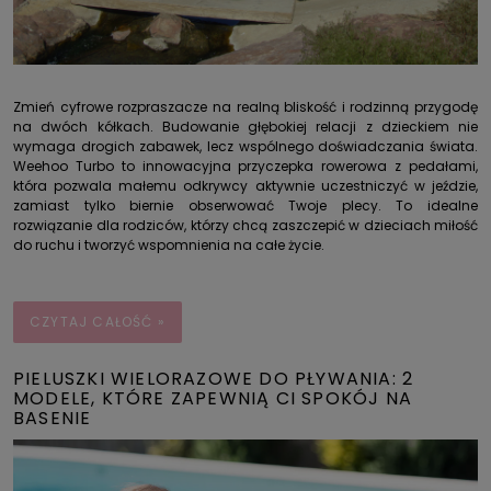
Zmień cyfrowe rozpraszacze na realną bliskość i rodzinną przygodę
na dwóch kółkach.
Budowanie głębokiej relacji z dzieckiem nie
wymaga drogich zabawek, lecz wspólnego doświadczania świata
.
Weehoo Turbo to innowacyjna przyczepka rowerowa z pedałami,
która pozwala małemu odkrywcy aktywnie uczestniczyć w jeździe,
zamiast tylko biernie obserwować Twoje plecy
. To idealne
rozwiązanie dla rodziców, którzy chcą zaszczepić w dzieciach miłość
do ruchu i tworzyć wspomnienia na całe życie.
CZYTAJ CAŁOŚĆ »
PIELUSZKI WIELORAZOWE DO PŁYWANIA: 2
MODELE, KTÓRE ZAPEWNIĄ CI SPOKÓJ NA
BASENIE